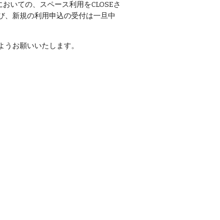
Oにおいての、
スペース利用をCLOSE
さ
び、新規の利用申込の受付は一旦中
ようお願いいたします。