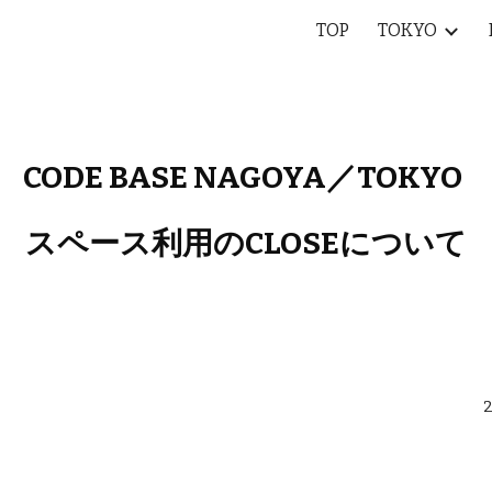
TOP
TOKYO
ip to main content
Skip to navigat
CODE BASE NAGOYA
／TOKYO 
スペース利用のCLOSE
について