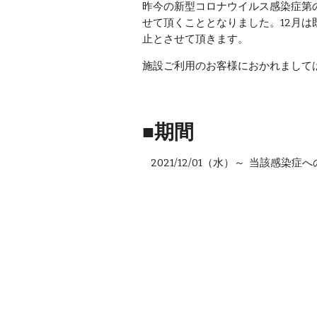
昨今の新型コロナウイルス感染症第の感染
せて頂くこととなりました。12月
止とさせて頂きます。
施設ご利用のお客様におかれまして
■期間
    202
1
/1
2
/
01
（
水
）～  当該感染症